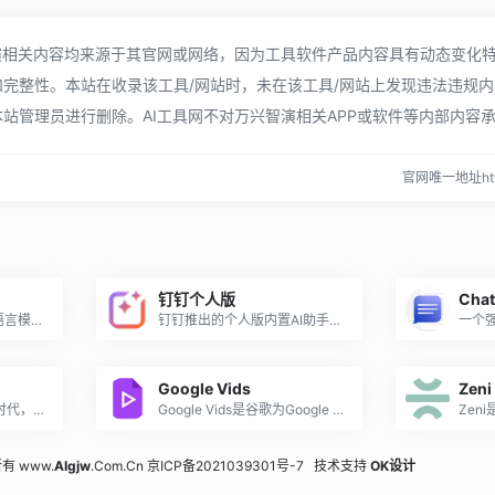
演相关内容均来源于其官网或网络，因为工具软件产品内容具有动态变化
完整性。本站在收录该工具/网站时，未在该工具/网站上发现违法违规
站管理员进行删除。AI工具网不对万兴智演相关APP或软件等内部内容
官网唯一地址https
钉钉个人版
Cha
金山办公发布的具备大语言模型能力的人工智能应用，为用户提供智能文档写作、阅读理解和问答、智能人机交互的能力。作为WPS办公套件的重要组成部分，WPS AI将与WPS其他产品无缝衔接，让用户在办公、写作、文档处理等方面实现更高效、更智能的体验。
钉钉推出的个人版内置AI助手的办公软件。
Google Vids
Zeni
超级神器·引领AI办公新时代，ChatPPT是一款通过对话形式快速生成和美化PPT的AI工具，提升制作效率。
Google Vids是谷歌为Google Workspace协作办公平台推出的AI视频创作工具。
有 www.
AIgjw
.Com.Cn
京ICP备2021039301号-7
技术支持
OK设计