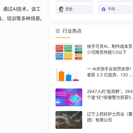
。通过AI技术，该工
豆包
千问
业、培训等多种场景。
行业热点
快手可灵AI，制作成本至
少可降至传统1/3以下
一 AI评测平台突然关停
曾获 2.3 亿投资、130 
注册用户
2947人的“投资群”，294
个是“托”!安徽警方抓获5
诈骗人员
辽宁上药好护士药业（集
团）有限公司