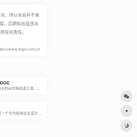
特点，所以本站并不保
内容，后期如出现违法
承担任何责任。
://www.aigjw.com.cn
tDOC
一个强大的AI文档阅读工具，结合了ChatGPT，为用户提供了一种全新的、高效的文献阅读方式。帮助你更快速地获取和理解文档中的关键信息。
Zeni是一个专为初创企业设计的财务运营平台，提供自动化会计、账目管理和财务分析等服务，帮助企业简化财务管理流程，提升财务透明度和决策效率。